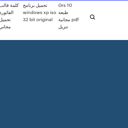
Grs 10
تحميل برنامج
كلمة قالب
طبعة
windows xp iso
الفاتورة
مجانية pdf
32 bit original
تحميل
تنزيل
مجاني