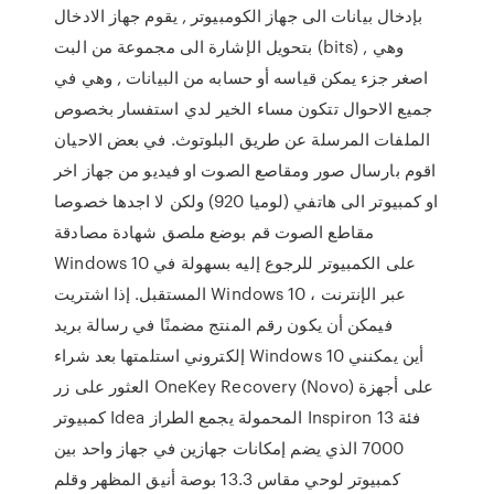
بإدخال بيانات الى جهاز الكومبيوتر , يقوم جهاز الادخال
بتحويل الإشارة الى مجموعة من البت (bits) , وهي
اصغر جزء يمكن قياسه أو حسابه من البيانات , وهي في
جميع الاحوال تتكون مساء الخير لدي استفسار بخصوص
الملفات المرسلة عن طريق البلوتوث. في بعض الاحيان
اقوم بارسال صور ومقاصع الصوت او فيديو من جهاز اخر
او كمبيوتر الى هاتفي (لوميا 920) ولكن لا اجدها خصوصا
مقاطع الصوت قم بوضع ملصق شهادة مصادقة
Windows 10 على الكمبيوتر للرجوع إليه بسهولة في
المستقبل. إذا اشتريت Windows 10 عبر الإنترنت ،
فيمكن أن يكون رقم المنتج مضمنًا في رسالة بريد
إلكتروني استلمتها بعد شراء Windows 10 أين يمكنني
العثور على زر OneKey Recovery (Novo) على أجهزة
كمبيوتر Idea المحمولة يجمع الطراز Inspiron 13 فئة
7000 الذي يضم إمكانات جهازين في جهاز واحد بين
كمبيوتر لوحي مقاس 13.3 بوصة أنيق المظهر وقلم