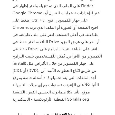
على الملف الذي تم تنزيله واختر إظهار في Finder.
Google Chrome: اختر الإعدادات > عمليات التنزيل أو
اضغط على Ctrl + J . على جهاز الكمبيوتر، افتح
Chrome. افتح الصفحة أو الصورة أو الملف الذي تريد
طباعته. في أعلى الصفحة، انقر على ملف طباعة. في
النافذة، اختَر حفظ في Drive أو انقر على عرض المزيد
حفظ في Drive. انقر على طباعة. تثبيت البرامج على
الكمبيوتر من الأقراص. يُمكن للمُستخدمين تثبيت البرامج
(install) على جهاز الكمبيوتر من خلال الأقراص مثل
(CD)، أو (DVD)، عن طريق اتّباع الخطوات الآتية: أين
أجد الملفات التي يتم تحميلها؟! < أسئلة خاصة بموقع
الأنبا تكلا على الإنترنت< سنوات مع إي ميلات الناس! <
موقع الأنبا تكلا هيمانوت الحبشي القس: الكنيسة
القبطية الأرثوذكسية - الإسكندرية St-Takla.org