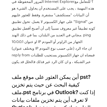
المرور المحفوظة في Internet Explorer؟ للتعامل مع
هذه المهمة ، يجب على المستخدم أن يحاول. الشيء هو
أن البيانات "مستكشف" مشفرة. وفقط للعثور عليهم
على جهاز الكمبيوتر لا يعمل. تحول تطبيق "Signal" من
كونه تطبيقاً غير معروف نسبياً إلى أن أصبح أفضل تطبيق
مجاني في العديد من البلدان، بما في ذلك الهند. ping
10.0.0.1 او عنوان IP الجهاز من الراوتر أو المودم
(ويختلف عنوان IP على حسب نوع المودم) ان جاء الرد
reply from فمعناه ان جهاز الكمبيوتر يستجيب للطلبات
عبر الشبكة ، و ان كان الرد غير فذلك فالخلل قد يكون
أين يمكن العثور على موقع ملف pst?
كيفية البحث عن حيث يتم تخزين
ملف.pst في برنامج Outlook? إذا كنت
لا تعرف أين يتم تخزين ملفات بيانات