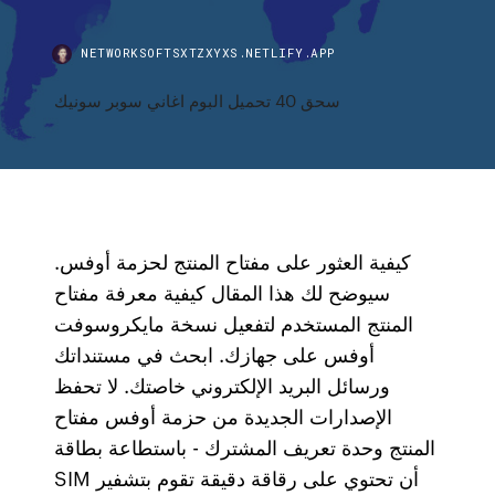
NETWORKSOFTSXTZXYXS.NETLIFY.APP
سحق 40 تحميل البوم اغاني سوبر سونيك
كيفية العثور على مفتاح المنتج لحزمة أوفس.
سيوضح لك هذا المقال كيفية معرفة مفتاح
المنتج المستخدم لتفعيل نسخة مايكروسوفت
أوفس على جهازك. ابحث في مستنداتك
ورسائل البريد الإلكتروني خاصتك. لا تحفظ
الإصدارات الجديدة من حزمة أوفس مفتاح
المنتج ﻭﺣﺪﺓ ﺗﻌﺮﻳﻒ ﺍﻟﻤﺸﺘﺮﻙ - ﺑﺎﺳﺘﻄﺎﻋﺔ ﺑﻄﺎﻗﺔ
SIM ﺃﻥ ﺗﺤﺘﻮﻱ ﻋﻠﻰ ﺭﻗﺎﻗﺔ ﺩﻗﻴﻘﺔ ﺗﻘﻮﻡ ﺑﺘﺸﻔﻴﺮ