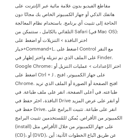
مقاطع الفيديو بدون علامة مائية عبر الإنترنت على
هاتفك الذكي أو جهاز الكمبيوتر الخاص بك مجانًا دون
الحاجة إلى تثبيت أي برنامج. باستخدام نظام المعالجة
التلقائي بالكامل ، ستتمكن من Safari (في Mac OS):
اختر النافذة > التنزيلات أو اضغط على
خيار+Command+L. اضغط على Control مع النقر
على الملف الذي تم تنزيله واختر إظهار في Finder.
Google Chrome: اختر الإعدادات > عمليات التنزيل أو
اضغط على Ctrl + J . على جهاز الكمبيوتر، افتح
Chrome. افتح الصفحة أو الصورة أو الملف الذي تريد
طباعته. في أعلى الصفحة، انقر على ملف طباعة. في
النافذة، اختَر حفظ في Drive أو انقر على عرض المزيد
حفظ في Drive. انقر على طباعة. تثبيت البرامج على
الكمبيوتر من الأقراص. يُمكن للمُستخدمين تثبيت البرامج
(install) على جهاز الكمبيوتر من خلال الأقراص مثل
(CD)، أو (DVD)، عن طريق اتّباع الخطوات الآتية: أين