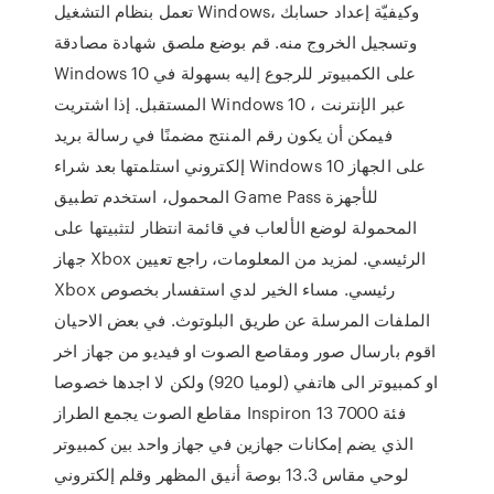
تعمل بنظام التشغيل Windows، وكيفيّة إعداد حسابك
وتسجيل الخروج منه. قم بوضع ملصق شهادة مصادقة
Windows 10 على الكمبيوتر للرجوع إليه بسهولة في
المستقبل. إذا اشتريت Windows 10 عبر الإنترنت ،
فيمكن أن يكون رقم المنتج مضمنًا في رسالة بريد
إلكتروني استلمتها بعد شراء Windows 10 على الجهاز
المحمول، استخدم تطبيق Game Pass للأجهزة
المحمولة‬ لوضع الألعاب في قائمة انتظار لتثبيتها على
جهاز Xbox الرئيسي. لمزيد من المعلومات، راجع تعيين
Xbox رئيسي. مساء الخير لدي استفسار بخصوص
الملفات المرسلة عن طريق البلوتوث. في بعض الاحيان
اقوم بارسال صور ومقاصع الصوت او فيديو من جهاز اخر
او كمبيوتر الى هاتفي (لوميا 920) ولكن لا اجدها خصوصا
مقاطع الصوت يجمع الطراز Inspiron 13 فئة 7000
الذي يضم إمكانات جهازين في جهاز واحد بين كمبيوتر
لوحي مقاس 13.3 بوصة أنيق المظهر وقلم إلكتروني