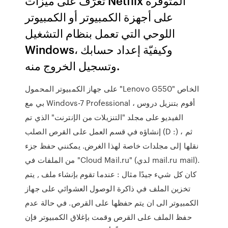
تعرّف على ميزات Netflix المتوفرة
على أجهزة الكمبيوتر أو الكمبيوتر
اللوحي التي تعمل بنظام التشغيل
Windows، وكيفيّة إعداد حسابك
وتسجيل الخروج منه.
على جهاز الكمبيوتر المحمول "Lenovo G550" الخاص
بي مع Windovs-7 Professional ، أقوم بتنزيل دروس
الفيديو على مجلد "التنزيلات من الإنترنت" الذي تم
إنشاؤه في قسم العمل على القرص الصلب (D :) ، ثم
نقلها إلى مجلدات خاصة لهذا الغرض. يمكنني حفظ جزء
من الملفات في "Cloud Mail.ru" (لدي mail.ru mail).
كان كل شيء جيدًا مثال : عندما تقوم بإنشاء ملف , يتم
تخزين الملف في ذاكرة الوصول العشوائي على جهاز
الكمبيوتر الى ان يتم حفظها على القرص. في حالة عدم
حفظ الملف على القرص وقمت بإغلاق الكمبيوتر فإن