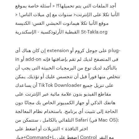
أجد الملفات التي يتم تحميلها؟! < أسئلة خاصة بموقع
الأنبا تكلا على الإنترنت< سنوات مع إي ميلات الناس! <
موقع الأنبا تكلا هيمانوت الحبشي القس: الكنيسة
القبطية الأرثوذكسية - الإسكندرية St-Takla.org
إن كان هناك أى extension على جوجل كروم أو plug-
in أو add-on فى المتصفح لديك لم تقم بإضافتها فإنه
بالتأكيد لديك نوع من البرمجيات الخبيثة التى يجب أن
تتخلص منها فوراً قبل أن تتجسس عليك أو تؤذيك. يمكن
أن يساعدك TikTok Downloader على تنزيل جميع
مقاطع الفيديو بدون علامة مائية عبر الإنترنت على
هاتفك الذكي أو جهاز الكمبيوتر الخاص بك مجانًا دون
الحاجة إلى تثبيت أي برنامج. باستخدام نظام المعالجة
التلقائي بالكامل ، ستتمكن من Safari (في Mac OS):
اختر النافذة > التنزيلات أو اضغط على
خيار+Command+L. اضغط على Control مع النقر