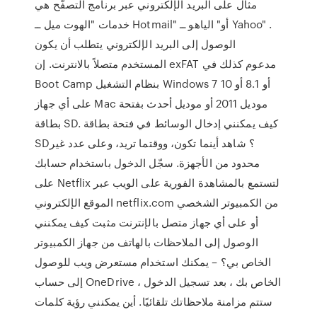
مثال على البريد الإلكتروني عبر برنامج التصفّح هي
خدمات "الهوت ميل ــ Hotmail" أو" الياهو ــ Yahoo" .
الوصول إلى البريد الإلكتروني يتطلب أن يكون
المستخدم متصلاً بالانترنت. إن exFAT مدعوم كذلك في
Boot Camp بنظام التشغيل Windows 7 أو 8.1 أو 10
على أي جهاز Mac موديل 2011 أو موديل أحدث بفتحة
بطاقة SD. كيف يمكنني إدخال الوسائط في فتحة بطاقة
SD؟ شاهد أينما تكون، ووقتما تريد، وعلى عدد غير
محدود من الأجهزة. سجّل الدخول باستخدام حسابك
على Netflix لتستمع بالمشاهدة الفورية على الويب عبر
الموقع الإلكتروني netflix.com من الكمبيوتر الشخصي
أو على أي جهاز متصل بالإنترنت مثبت كيف يمكنني
الوصول إلى الملاحظات بالهاتف من جهاز الكمبيوتر
الخاص بي؟ – يمكنك استخدام مستعرض ويب للوصول
إلى حساب OneDrive الخاص بك ، بعد تسجيل الدخول ،
ستتم مزامنة ملاحظاتك تلقائيًا. أين يمكنني رؤية كلمات