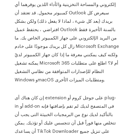
إلكتروني والمساحة التخزينية والأداء اللذين يوفرهما أي
كمبيوتر محمول. قد تعتقد أن Outlook سيعرض كل
بريدك (بعد كل شيء ، لماذا لا يفعل ذلك) ولكن بشكل
افتراضي ، يحتفظ عميل Outlook بالسنة الأخيرة فقط
من البريد الإلكتروني على جهاز الكمبيوتر الخاص بك. ما
زال كل بريدك موجودًا على خادم Microsoft Exchange
ولكنه كيف يمكنني معرفة ما إذا كان جهاز الكمبيوتر لديّ
يمكنه تشغيل Microsoft 365 أم لا؟ اطلع على متطلبات
النظام للإصدارات المتوافقة من نظامي التشغيل
Windows وmacOS ومتطلبات الميزات الأخرى.
إن كان هناك أى extension على جوجل كروم أو plug-
in أو add-on فى المتصفح لديك لم تقم بإضافتها فإنه
بالتأكيد لديك نوع من البرمجيات الخبيثة التى يجب أن
تتخلص منها فوراً قبل أن تتجسس عليك أو تؤذيك. يمكن
أن يساعدك TikTok Downloader على تنزيل جميع