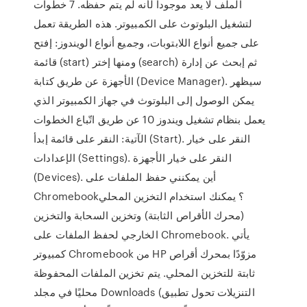
الملف لا يعد موجوداً لأنه لم يتم حفظه. 7 خطوات
لتشغيل البلوتوث على الكمبيوتر. هذه الطريقة تعمل
على جميع أنواع اللابتوبات، وجميع أنواع الويندوز: إفتح
قائمة (start) ومنها إختر (search) ثم إبحث عن إدارة
الأجهزة عن طريق كتابة (Device Manager). سيظهر
يمكن الوصول إلى البلوتوث في جهاز الكمبيوتر الذي
يعمل بنظام تشغيل ويندوز 10 عن طريق اتّباع الخطوات
الآتية: النقر على قائمة إبدأ (Start). النقر على خيار
الإعدادات (Settings). النقر على خيار الأجهزة
(Devices). أين يمكنني حفظ الملفات على
Chromebook؟ يمكنك استخدام التخزين المحلي
(محرك الأقراص الثابتة) وتخزين السحابة والتخزين
الخارجي لحفظ الملفات على Chromebook. يأتي
كمبيوتر Chromebook من HP مزوّدًا بمحرك أقراص
ثابتة للتخزين المحلي. يتم تخزين الملفات المحفوظة
محليًا في مجلد Downloads (التنزيلات تحول تطبيق