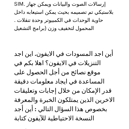
SIM. ﺇﺭﺳﺎﻻﺕ ﺍﻟﺼﻮﺕ ﻭﺍﻟﺒﻴﺎﻧﺎﺕ ﻭﻳﻤﻜﻦ ﺟﻬﺎﺯ
ﺑﻼﺳﺘﻴﻜﻲ ﺗﻢ ﺗﺼﻤﻴﻤﻪ ﺑﺤﻴﺚ ﻳﻤﻜﻦ ﺍﺳﺘﻴﻌﺎﺑﻪ ﺩﺍﺧﻞ
ﺣﺎﻭﻳﺔ ﺍﻟﻮﺣﺪﺍﺕ ﻓﻲ ﺍﻟﻜﻤﺒﻴﻮﺗﺮ ﻭﺣﺪﺓ ﺗﻨﻘﻼﺕ .
ﺍﻟﻤﺤﻤﻮﻝ ﻟﺘﺨﻔﻴﻒ ﻭﺯﻥ (ﺑﺮﺍﻣﺞ ﺍﻟﺘﺸﻐﻴﻞ
أين اجد المسودات في الايفون. اين اجد
التنزيلات في الايفون؟ اهلا بكم في
موقع نصائح من أجل الحصول على
المساعدة في ايجاد معلومات دقيقة
قدر الإمكان من خلال إجابات وتعليقات
الاخرين الذين يمتلكون الخبرة والمعرفة
بخصوص هذا السؤال التالي : أين أجد
النسخة الاحتياطية للآيفون كتابة